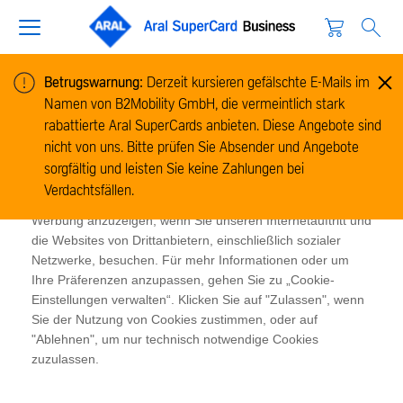
Betrugswarnung:
Derzeit kursieren gefälschte E-Mails im
Namen von B2Mobility GmbH, die vermeintlich stark
Cookie-Informationen
rabattierte Aral SuperCards anbieten. Diese Angebote sind
Wir verwenden Cookies, um Informationen zur Nutzung
nicht von uns. Bitte prüfen Sie Absender und Angebote
unserer Website zu sammeln und zu analysieren und um
sorgfältig und leisten Sie keine Zahlungen bei
das Funktionieren der Website zu ermöglichen. Cookies
Verdachtsfällen.
ermöglichen es uns und unseren Partnern, Ihnen relevante
Werbung anzuzeigen, wenn Sie unseren Internetauftritt und
die Websites von Drittanbietern, einschließlich sozialer
Netzwerke, besuchen. Für mehr Informationen oder um
Ihre Präferenzen anzupassen, gehen Sie zu „Cookie-
Einstellungen verwalten“. Klicken Sie auf "Zulassen", wenn
Sie der Nutzung von Cookies zustimmen, oder auf
"Ablehnen", um nur technisch notwendige Cookies
zuzulassen.