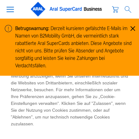
Betrugswarnung:
Derzeit kursieren gefälschte E-Mails im
Namen von B2Mobility GmbH, die vermeintlich stark
Cookie-Informationen
rabattierte Aral SuperCards anbieten. Diese Angebote sind
Wir verwenden Cookies, um Informationen zur Nutzung
nicht von uns. Bitte prüfen Sie Absender und Angebote
unserer Website zu sammeln und zu analysieren und um
sorgfältig und leisten Sie keine Zahlungen bei
das Funktionieren der Website zu ermöglichen. Cookies
Verdachtsfällen.
ermöglichen es uns und unseren Partnern, Ihnen relevante
Werbung anzuzeigen, wenn Sie unseren Internetauftritt und
die Websites von Drittanbietern, einschließlich sozialer
Netzwerke, besuchen. Für mehr Informationen oder um
Ihre Präferenzen anzupassen, gehen Sie zu „Cookie-
Einstellungen verwalten“. Klicken Sie auf "Zulassen", wenn
Sie der Nutzung von Cookies zustimmen, oder auf
"Ablehnen", um nur technisch notwendige Cookies
zuzulassen.