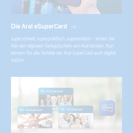
Die Aral eSuperCard
superschnell, superpraktisch, supereinfach - lernen Sie
hier den digitalen Tankgutschein von Aral kennen. Nun
können Sie alle Vorteile der Aral SuperCard auch digital
nutzen.