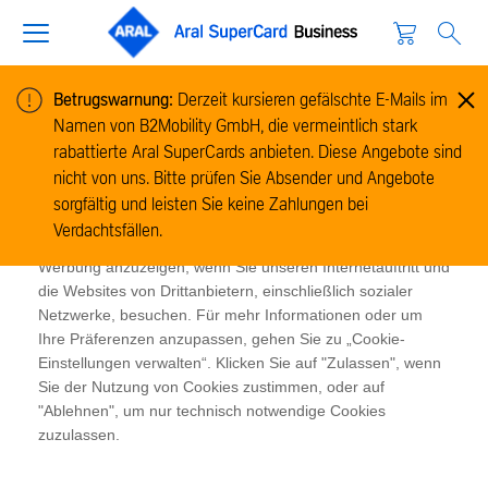
Betrugswarnung:
Derzeit kursieren gefälschte E-Mails im
Namen von B2Mobility GmbH, die vermeintlich stark
Cookie-Informationen
rabattierte Aral SuperCards anbieten. Diese Angebote sind
Wir verwenden Cookies, um Informationen zur Nutzung
nicht von uns. Bitte prüfen Sie Absender und Angebote
unserer Website zu sammeln und zu analysieren und um
sorgfältig und leisten Sie keine Zahlungen bei
das Funktionieren der Website zu ermöglichen. Cookies
Verdachtsfällen.
ermöglichen es uns und unseren Partnern, Ihnen relevante
Werbung anzuzeigen, wenn Sie unseren Internetauftritt und
die Websites von Drittanbietern, einschließlich sozialer
Netzwerke, besuchen. Für mehr Informationen oder um
Ihre Präferenzen anzupassen, gehen Sie zu „Cookie-
Einstellungen verwalten“. Klicken Sie auf "Zulassen", wenn
Sie der Nutzung von Cookies zustimmen, oder auf
"Ablehnen", um nur technisch notwendige Cookies
zuzulassen.