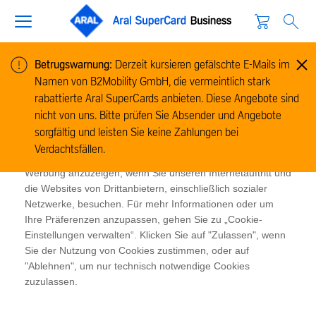
Betrugswarnung:
Derzeit kursieren gefälschte E-Mails im
Namen von B2Mobility GmbH, die vermeintlich stark
Cookie-Informationen
rabattierte Aral SuperCards anbieten. Diese Angebote sind
Wir verwenden Cookies, um Informationen zur Nutzung
nicht von uns. Bitte prüfen Sie Absender und Angebote
unserer Website zu sammeln und zu analysieren und um
sorgfältig und leisten Sie keine Zahlungen bei
das Funktionieren der Website zu ermöglichen. Cookies
Verdachtsfällen.
ermöglichen es uns und unseren Partnern, Ihnen relevante
Werbung anzuzeigen, wenn Sie unseren Internetauftritt und
die Websites von Drittanbietern, einschließlich sozialer
Netzwerke, besuchen. Für mehr Informationen oder um
Ihre Präferenzen anzupassen, gehen Sie zu „Cookie-
Einstellungen verwalten“. Klicken Sie auf "Zulassen", wenn
Sie der Nutzung von Cookies zustimmen, oder auf
"Ablehnen", um nur technisch notwendige Cookies
zuzulassen.